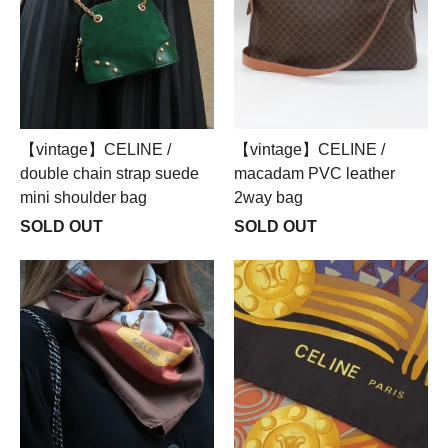
【vintage】CELINE /
【vintage】CELINE /
macadam PVC leather
double chain strap suede
2way bag
mini shoulder bag
SOLD OUT
SOLD OUT