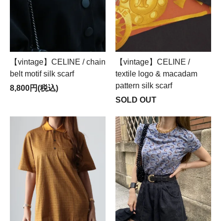
【vintage】CELINE / chain
【vintage】CELINE /
belt motif silk scarf
textile logo & macadam
pattern silk scarf
8,800円(税込)
SOLD OUT