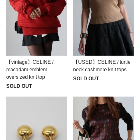
【vintage】CELINE /
【USED】CELINE / turtle
macadam emblem
neck cashmere knit tops
oversized knit top
SOLD OUT
SOLD OUT