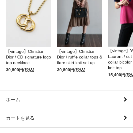
【vintage】Yv
【vintage】Christian
【vintage】Christian
Laurent / cu
Dior / CD signature logo
Dior / ruffle collar tops &
collar bicolo
top necklace
flare skirt knit set up
knit top
30,800円(税込)
30,800円(税込)
15,400円(税
ホーム
カートを見る