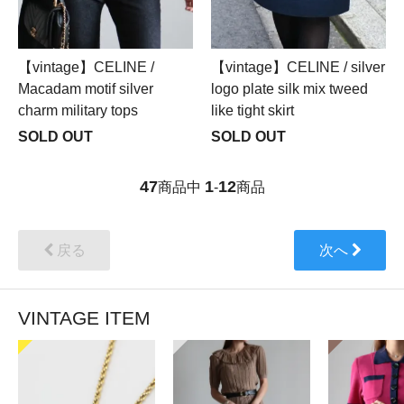
【vintage】CELINE /
【vintage】CELINE / silver
Macadam motif silver
logo plate silk mix tweed
charm military tops
like tight skirt
SOLD OUT
SOLD OUT
47
1
12
商品中
-
商品
戻る
次へ
VINTAGE ITEM