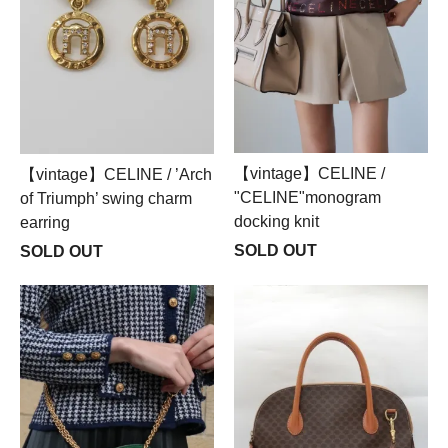
【vintage】CELINE /
【vintage】CELINE / ’Arch
"CELINE"monogram
of Triumph’ swing charm
docking knit
earring
SOLD OUT
SOLD OUT