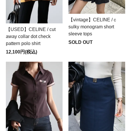
【vintage】CELINE /ｃ
sulky monogram short
【USED】CELINE / cut
sleeve tops
away collar dot check
SOLD OUT
pattern polo shirt
12,100円(税込)