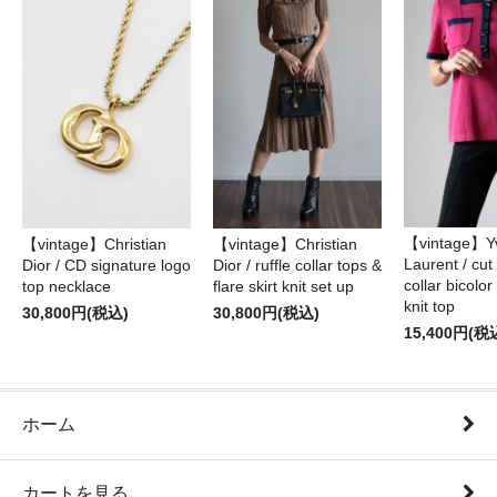
【vintage】Yv
【vintage】Christian
【vintage】Christian
Laurent / cu
Dior / CD signature logo
Dior / ruffle collar tops &
collar bicolo
top necklace
flare skirt knit set up
knit top
30,800円(税込)
30,800円(税込)
15,400円(税
ホーム
カートを見る