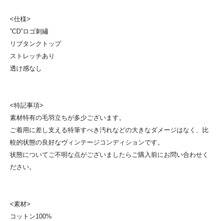
<仕様>
”CD”ロゴ刺繡
リブタンクトップ
ストレッチあり
透け感なし
<特記事項>
素材特有の毛羽立ちが多少ございます。
ご着用に差し支える特筆すべき汚れなどの大きなダメージはなく、比
較的状態の良好なヴィンテージコンディションです。
状態についてご不明な点がございましたらご購入前にお問い合わせく
ださい。
<素材>
コットン100%