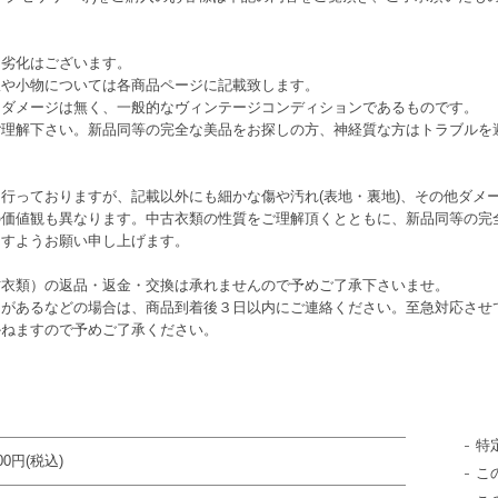
る劣化はございます。
服や小物については各商品ページに記載致します。
うダメージは無く、一般的なヴィンテージコンディションであるものです。
ご理解下さい。新品同等の完全な美品をお探しの方、神経質な方はトラブルを
行っておりますが、記載以外にも細かな傷や汚れ(表地・裏地)、その他ダメ
の価値観も異なります。中古衣類の性質をご理解頂くとともに、新品同等の完
ますようお願い申し上げます。
古衣類）の返品・返金・交換は承れませんので予めご了承下さいませ。
ジがあるなどの場合は、商品到着後３日以内にご連絡ください。至急対応させ
かねますので予めご了承ください。
特
400円(税込)
こ