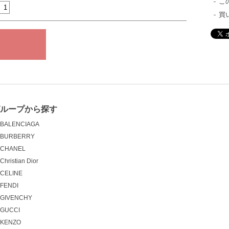
こ
買
ループから探す
BALENCIAGA
BURBERRY
CHANEL
Christian Dior
CELINE
FENDI
GIVENCHY
GUCCI
KENZO