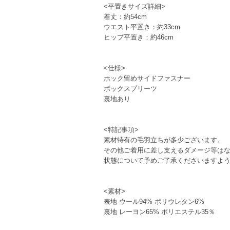
<平置きサイズ詳細>
着丈：約54cm
ウエスト平置き：約33cm
ヒップ平置き：約46cm
<仕様>
ホック留めサイドファスナー
ボックスプリーツ
裏地あり
<特記事項>
素材特有の毛羽立ちが多少ございます。
その他ご着用に差し支えるダメージ等は
状態について予めご了承くださいますよ
<素材>
表地 ウール94% ポリウレタン6%
裏地 レーヨン65% ポリエステル35％