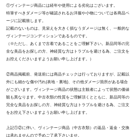
①ヴィンテージ商品には経年や使用による劣化はございます。
特筆すべきダメージ等が確認されるお洋服や小物については各商品ペ
ージに記載致します。
記載のないものは、見栄えを大きく損なうダメージは無く、一般的な
ヴィンテージコンディションであるものです。
（※ただし、あくまで古着であることをご理解下さい。新品同等の完
全な美品をお探しの方、神経質な方はトラブルを避ける為、ご注文を
お控えくださいますようお願い申し上げます。）
②商品掲載前、発送前には商品チェックは行っておりますが、記載以
外にも細かな傷や汚れ(表地・裏地)、その他ダメージ箇所がある場合
がございます。ヴィンテージ商品の状態は主観者によって状態の価値
観も異なります。中古衣類の性質をご理解頂くとともに、新品同等の
完全な美品をお探しの方、神経質な方はトラブルを避ける為、ご注文
をお控え下さいますようお願い申し上げます。
上記①②に伴い、ヴィンテージ商品（中古衣類）の返品・返金・交換
は承れませんので予めご了承下さいませ。