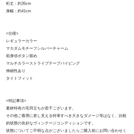
裄丈：約35cm
身幅：約41cm
<仕様>
レギュラーカラー
マカダムモチーフシルバーチャーム
前身頃ボタン留め
マルチカラーストライプテープパイピング
伸縮性あり
タイトフィット
<特記事項>
素材特有の毛羽立ちが若干ございます。
その他ご着用に差し支える特筆すべき大きなダメージ等はなく、比較
的状態の良好なヴィンテージコンディションです。
状態についてご不明な点がございましたらご購入前にお問い合わせく