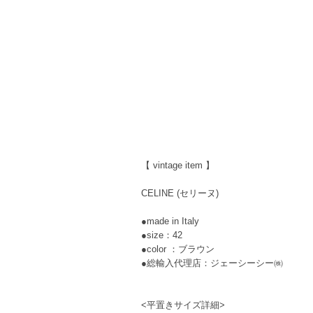
【 vintage item 】
CELINE (セリーヌ)
●made in Italy
●size：42
●color ：ブラウン
●総輸入代理店：ジェーシーシー㈱
<平置きサイズ詳細>