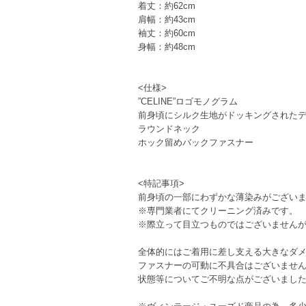
着丈：約62cm
肩幅：約43cm
袖丈：約60cm
身幅：約48cm
<仕様>
”CELINE”ロゴモノグラム
前身頃にシルク生地がドッキングされた
ラウンドネック
ホック留めバックファスナー
<特記事項>
前身頃の一部にわずかな薄染みがございま
※専門業者にてクリーニング済みです。
※際立って目立つものではございません
全体的にはご着用に差し支える大きなダ
ファスナーの可動に不具合はございませ
状態等についてご不明な点がございまし