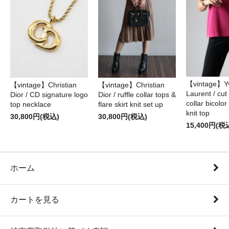
【vintage】Yv
【vintage】Christian
【vintage】Christian
Laurent / cu
Dior / CD signature logo
Dior / ruffle collar tops &
collar bicolo
top necklace
flare skirt knit set up
knit top
30,800円(税込)
30,800円(税込)
15,400円(税
ホーム
カートを見る