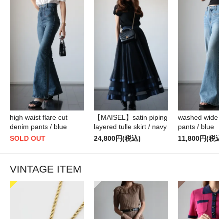
high waist flare cut
【MAISEL】satin piping
washed wide
denim pants / blue
layered tulle skirt / navy
pants / blue
SOLD OUT
24,800円(税込)
11,800円(税
VINTAGE ITEM