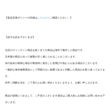
【返品交換ポリシーの詳細は
こちらから
ご確認ください。】
【必ずお読み下さいませ】
当店のヴィンテージ商品を除く全ての商品は海外で製作した商品です。
日本製の商品と比べて縫製が甘く感じられることがございます。
糸の始末が粗雑な場合や製造時に発生した色飛びや色むらがある場合がございます。
一般的な海外縫製商品として問題のない範囲であると判断した商品のみ取り扱っておりま
す。
何卒ご理解を頂き、ご了承の上お買い求めくださいますよう、お願い申し上げます。
商品の状態につきまして、ご不安がございます場合はご購入前にお気軽にお問い合わせ下
さいませ。