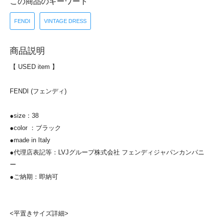
この商品のキーワード
FENDI
VINTAGE DRESS
商品説明
【 USED item 】
FENDI (フェンディ)
●size：38
●color ：ブラック
●made in Italy
●代理店表記等：LVJグループ株式会社 フェンディジャパンカンパニ
ー
●ご納期：即納可
<平置きサイズ詳細>