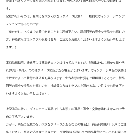
特筆すべきダメージ等が確認されるお洋服や小物については各商品ページに記載致しま
す。
記載のないものは、見栄えを大きく損なうダメージは無く、一般的なヴィンテージコンデ
ィションであるものです。
（※ただし、あくまで古着であることをご理解下さい。新品同等の完全な美品をお探しの
方、神経質な方はトラブルを避ける為、ご注文をお控えくださいますようお願い申し上げ
ます。）
②商品掲載前、発送前には商品チェックは行っておりますが、記載以外にも細かな傷や汚
れ(表地・裏地)、その他ダメージ箇所がある場合がございます。ヴィンテージ商品の状態は
主観者によって状態の価値観も異なります。中古衣類の性質をご理解頂くとともに、新品
同等の完全な美品をお探しの方、神経質な方はトラブルを避ける為、ご注文をお控え下さ
いますようお願い申し上げます。
上記①②に伴い、ヴィンテージ商品（中古衣類）の返品・返金・交換は承れませんので予
めご了承下さいませ。
万が一、商品に記載のない大きなダメージがあるなどの場合は、商品到着後7日以内にご連
絡ください。至急対応させて頂きます。7日以降を経過しての商品状態についてのお問い合