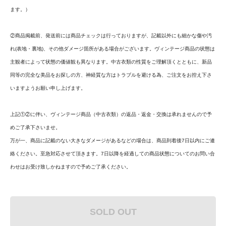
ます。）
②商品掲載前、発送前には商品チェックは行っておりますが、記載以外にも細かな傷や汚
れ(表地・裏地)、その他ダメージ箇所がある場合がございます。ヴィンテージ商品の状態は
主観者によって状態の価値観も異なります。中古衣類の性質をご理解頂くとともに、新品
同等の完全な美品をお探しの方、神経質な方はトラブルを避ける為、ご注文をお控え下さ
いますようお願い申し上げます。
上記①②に伴い、ヴィンテージ商品（中古衣類）の返品・返金・交換は承れませんので予
めご了承下さいませ。
万が一、商品に記載のない大きなダメージがあるなどの場合は、商品到着後7日以内にご連
絡ください。至急対応させて頂きます。7日以降を経過しての商品状態についてのお問い合
わせはお受け致しかねますので予めご了承ください。
SOLD OUT