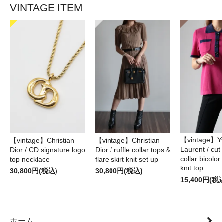
VINTAGE ITEM
【vintage】Yv
【vintage】Christian
【vintage】Christian
Laurent / cu
Dior / CD signature logo
Dior / ruffle collar tops &
collar bicolo
top necklace
flare skirt knit set up
knit top
30,800円(税込)
30,800円(税込)
15,400円(税
ホーム