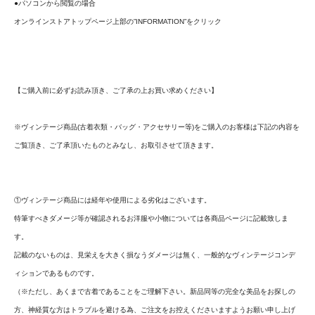
●パソコンから閲覧の場合
オンラインストアトップページ上部の”INFORMATION”をクリック
【ご購入前に必ずお読み頂き、ご了承の上お買い求めください】
※ヴィンテージ商品(古着衣類・バッグ・アクセサリー等)をご購入のお客様は下記の内容を
ご覧頂き、ご了承頂いたものとみなし、お取引させて頂きます。
①ヴィンテージ商品には経年や使用による劣化はございます。
特筆すべきダメージ等が確認されるお洋服や小物については各商品ページに記載致しま
す。
記載のないものは、見栄えを大きく損なうダメージは無く、一般的なヴィンテージコンデ
ィションであるものです。
（※ただし、あくまで古着であることをご理解下さい。新品同等の完全な美品をお探しの
方、神経質な方はトラブルを避ける為、ご注文をお控えくださいますようお願い申し上げ