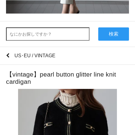
検索
US･EU / VINTAGE
【vintage】pearl button glitter line knit
cardigan