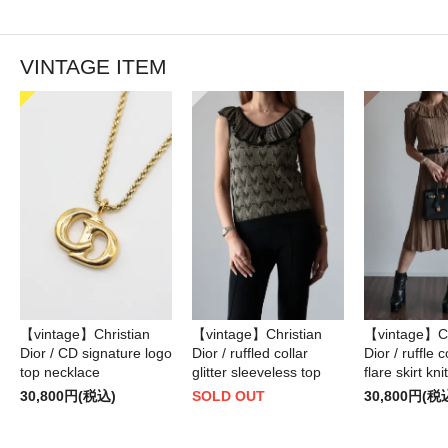
VINTAGE ITEM
【vintage】Christian
【vintage】Christian
【vintage】Ch
Dior / CD signature logo
Dior / ruffled collar
Dior / ruffle 
top necklace
glitter sleeveless top
flare skirt kni
30,800円(税込)
SOLD OUT
30,800円(税