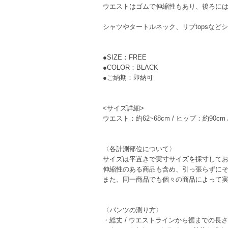
ウエストはゴムで伸縮性もあり、後ろに
シャツやタートルネック、リブtopsな
●SIZE：FREE
●COLOR：BLACK
●ご納期：即納可
<サイズ詳細>
ウエスト：約62~68cm / ヒップ：約90cm 
〈各計測部位について〉
サイズは平置きで実寸サイズを採寸して
伸縮性のある商品も含め、引っ張らずにそ
また、同一商品でも個々の商品によって
〈パンツの測り方〉
・総丈
/ ウエストラインから裾までの長さ