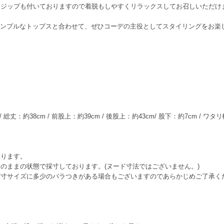
はジップも付いておりますので着脱もしやすくリラックスしてお召しいただけ
どシンプルなトップスと合わせて、ぜひコーデの主役としてスタイリングをお楽
/ 総丈：約38cm / 前股上：約39cm / 後股上：約43cm/ 股下：約7cm / ワタリ
おります。
のままの状態で採寸しております。(ヌード寸法ではございません。)
実寸サイズに多少のバラつきがある場合もございますのであらかじめご了承く