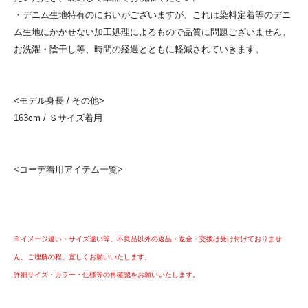
・デニム生地特有のにおいがございますが、これは染料定着等のデニ
ム生地にかかせない加工処理によるもので品質に問題ございません。
お洗濯・陰干し等、時間の経過とともに軽減されていきます。
<モデル身長 / その他>
163cm / Ｓサイズ着用
<コーデ着用アイテム一覧>
※イメージ違い・サイズ違い等、不良品以外の返品・返金・交換は受け付けておりませ
ん。ご理解の程、宜しくお願いいたします。
詳細サイズ・カラー・仕様等の再確認をお願いいたします。