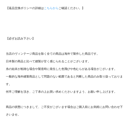
【返品交換ポリシーの詳細は
こちらから
ご確認ください。】
【必ずお読み下さい】
当店のヴィンテージ商品を除く全ての商品は海外で製作した商品です。
日本製の商品と比べて縫製が甘く感じられることがございます。
糸の始末が粗雑な場合や製造時に発生した色飛びや色むらがある場合がございます。
一般的な海外縫製商品として問題のない範囲であると判断した商品のみ取り扱っておりま
す。
何卒ご理解を頂き、ご了承の上お買い求めくださいますよう、お願い申し上げます。
商品の状態につきまして、ご不安がございます場合はご購入前にお気軽にお問い合わせ下
さいませ。