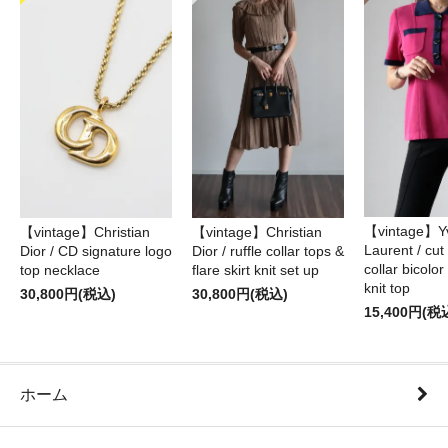
【vintage】Yv
【vintage】Christian
【vintage】Christian
Laurent / cu
Dior / CD signature logo
Dior / ruffle collar tops &
collar bicolo
top necklace
flare skirt knit set up
knit top
30,800円(税込)
30,800円(税込)
15,400円(税
ホーム