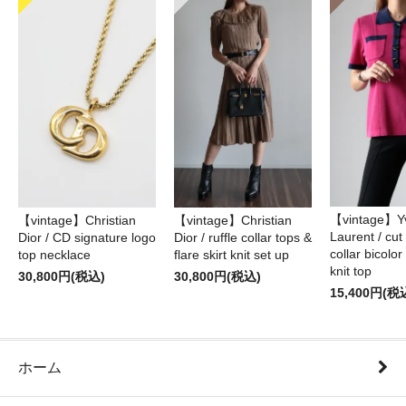
【vintage】Yv
【vintage】Christian
【vintage】Christian
Laurent / cu
Dior / CD signature logo
Dior / ruffle collar tops &
collar bicolo
top necklace
flare skirt knit set up
knit top
30,800円(税込)
30,800円(税込)
15,400円(税
ホーム