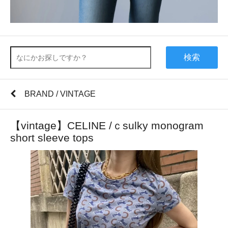
検索
BRAND / VINTAGE
【vintage】CELINE /ｃsulky monogram
short sleeve tops