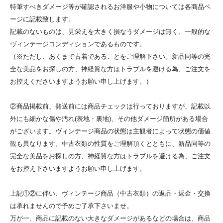
特筆すべきダメージ等が確認されるお洋服や小物については各商品ペ
ージに記載致します。
記載のないものは、見栄えを大きく損なうダメージは無く、一般的な
ヴィンテージコンディションであるものです。
（※ただし、あくまで古着であることをご理解下さい。新品同等の完
全な美品をお探しの方、神経質な方はトラブルを避ける為、ご注文を
お控えくださいますようお願い申し上げます。）
②商品掲載前、発送前には商品チェックは行っておりますが、記載以
外にも細かな傷や汚れ(表地・裏地)、その他ダメージ箇所がある場合
がございます。ヴィンテージ商品の状態は主観者によって状態の価値
観も異なります。中古衣類の性質をご理解頂くとともに、新品同等の
完全な美品をお探しの方、神経質な方はトラブルを避ける為、ご注文
をお控え下さいますようお願い申し上げます。
上記①②に伴い、ヴィンテージ商品（中古衣類）の返品・返金・交換
は承れませんので予めご了承下さいませ。
万が一、商品に記載のない大きなダメージがあるなどの場合は、商品