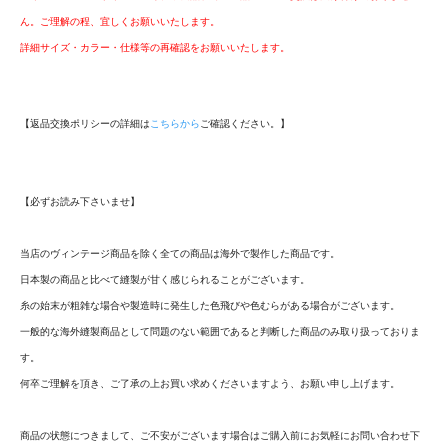
ん。ご理解の程、宜しくお願いいたします。
詳細サイズ・カラー・仕様等の再確認をお願いいたします。
【返品交換ポリシーの詳細は
こちらから
ご確認ください。】
【必ずお読み下さいませ】
当店のヴィンテージ商品を除く全ての商品は海外で製作した商品です。
日本製の商品と比べて縫製が甘く感じられることがございます。
糸の始末が粗雑な場合や製造時に発生した色飛びや色むらがある場合がございます。
一般的な海外縫製商品として問題のない範囲であると判断した商品のみ取り扱っておりま
す。
何卒ご理解を頂き、ご了承の上お買い求めくださいますよう、お願い申し上げます。
商品の状態につきまして、ご不安がございます場合はご購入前にお気軽にお問い合わせ下