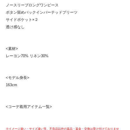
ノースリーブロングワンピース
ボタン留めバックインバーテッドプリーツ
サイドポケット×２
透け感なし
<素材>
レーヨン70% リネン30%
<モデル身長>
163cm
<コーデ着用アイテム一覧>
※イメージ違い・サイズ違い等、不良品以外の返品・返金・交換は受け付けておりませ