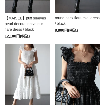
round neck flare midi dress
【MAISEL】puff sleeves
/ black
pearl decoration velour
flare dress / black
8,800円(税込)
12,100円(税込)