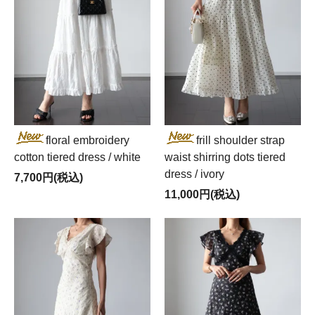
floral embroidery
frill shoulder strap
cotton tiered dress / white
waist shirring dots tiered
dress / ivory
7,700円(税込)
11,000円(税込)