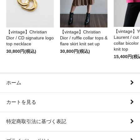
【vintage】Yv
【vintage】Christian
【vintage】Christian
Laurent / cu
Dior / CD signature logo
Dior / ruffle collar tops &
collar bicolo
top necklace
flare skirt knit set up
knit top
30,800円(税込)
30,800円(税込)
15,400円(税
ホーム
カートを見る
特定商取引法に基づく表記