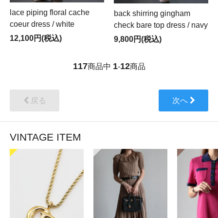
lace piping floral cache
back shirring gingham
coeur dress / white
check bare top dress / navy
12,100円(税込)
9,800円(税込)
117
1
12
商品中
-
商品
戻る
次へ
VINTAGE ITEM