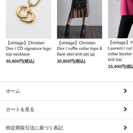
【vintage】Yv
【vintage】Christian
【vintage】Christian
Laurent / cu
Dior / CD signature logo
Dior / ruffle collar tops &
collar bicolo
top necklace
flare skirt knit set up
knit top
30,800円(税込)
30,800円(税込)
15,400円(税
ホーム
カートを見る
特定商取引法に基づく表記