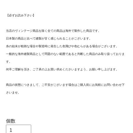
【必ずお読み下さい】
当店のヴィンテージ商品を除く全ての商品は海外で製作した商品です。
日本製の商品と比べて縫製が甘く感じられることがございます。
糸の始末が粗雑な場合や製造時に発生した色飛びや色むらがある場合がございます。
一般的な海外縫製商品として問題のない範囲であると判断した商品のみ取り扱っておりま
す。
何卒ご理解を頂き、ご了承の上お買い求めくださいますよう、お願い申し上げます。
商品の状態につきまして、ご不安がございます場合はご購入前にお気軽にお問い合わせ下
さいませ。
個数