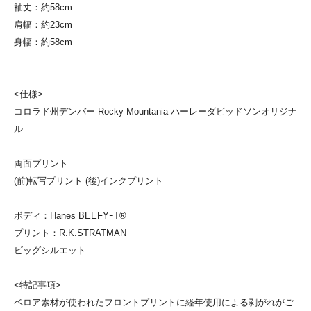
袖丈：約58cm
肩幅：約23cm
身幅：約58cm
<仕様>
コロラド州デンバー Rocky Mountania ハーレーダビッドソンオリジナ
ル
両面プリント
(前)転写プリント (後)インクプリント
ボディ：Hanes BEEFYｰT®
プリント：R.K.STRATMAN
ビッグシルエット
<特記事項>
ベロア素材が使われたフロントプリントに経年使用による剥がれがご