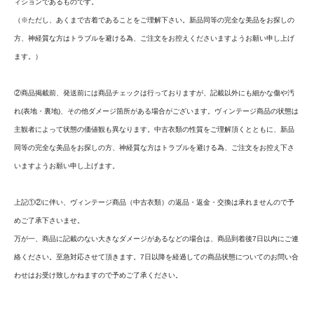
ィションであるものです。
（※ただし、あくまで古着であることをご理解下さい。新品同等の完全な美品をお探しの
方、神経質な方はトラブルを避ける為、ご注文をお控えくださいますようお願い申し上げ
ます。）
②商品掲載前、発送前には商品チェックは行っておりますが、記載以外にも細かな傷や汚
れ(表地・裏地)、その他ダメージ箇所がある場合がございます。ヴィンテージ商品の状態は
主観者によって状態の価値観も異なります。中古衣類の性質をご理解頂くとともに、新品
同等の完全な美品をお探しの方、神経質な方はトラブルを避ける為、ご注文をお控え下さ
いますようお願い申し上げます。
上記①②に伴い、ヴィンテージ商品（中古衣類）の返品・返金・交換は承れませんので予
めご了承下さいませ。
万が一、商品に記載のない大きなダメージがあるなどの場合は、商品到着後7日以内にご連
絡ください。至急対応させて頂きます。7日以降を経過しての商品状態についてのお問い合
わせはお受け致しかねますので予めご了承ください。