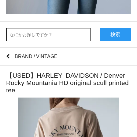
検索
BRAND / VINTAGE
【USED】HARLEYｰDAVIDSON / Denver
Rocky Mountania HD original scull printed
tee