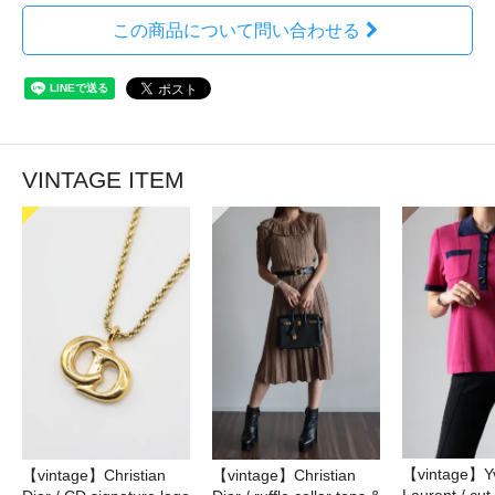
この商品について問い合わせる
VINTAGE ITEM
【vintage】Yv
【vintage】Christian
【vintage】Christian