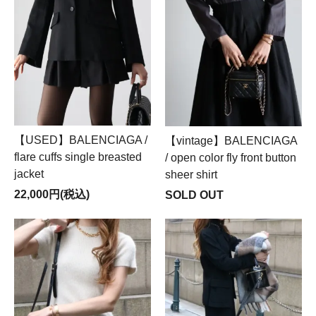
【USED】BALENCIAGA /
【vintage】BALENCIAGA
flare cuffs single breasted
/ open color fly front button
jacket
sheer shirt
22,000円(税込)
SOLD OUT