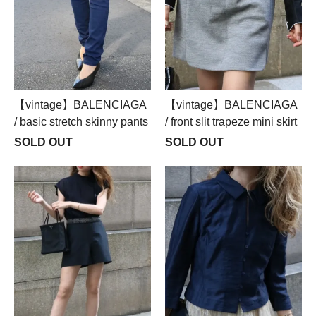
【vintage】BALENCIAGA
【vintage】BALENCIAGA
/ basic stretch skinny pants
/ front slit trapeze mini skirt
SOLD OUT
SOLD OUT