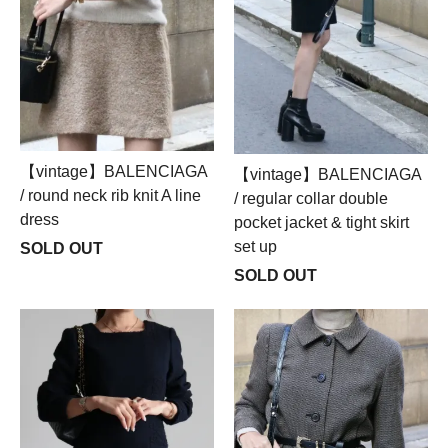
【vintage】BALENCIAGA
【vintage】BALENCIAGA
/ round neck rib knit A line
/ regular collar double
dress
pocket jacket & tight skirt
set up
SOLD OUT
SOLD OUT