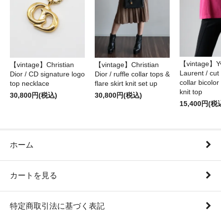
【vintage】Yv
【vintage】Christian
【vintage】Christian
Laurent / cu
Dior / CD signature logo
Dior / ruffle collar tops &
collar bicolo
top necklace
flare skirt knit set up
knit top
30,800円(税込)
30,800円(税込)
15,400円(税
ホーム
カートを見る
特定商取引法に基づく表記