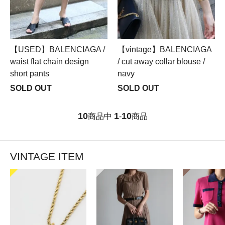
【USED】BALENCIAGA /
【vintage】BALENCIAGA
waist flat chain design
/ cut away collar blouse /
short pants
navy
SOLD OUT
SOLD OUT
10
1
10
商品中
-
商品
VINTAGE ITEM