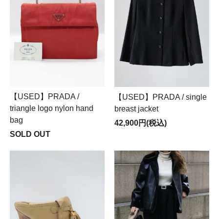
【USED】PRADA /
【USED】PRADA / single
triangle logo nylon hand
breast jacket
bag
42,900円(税込)
SOLD OUT