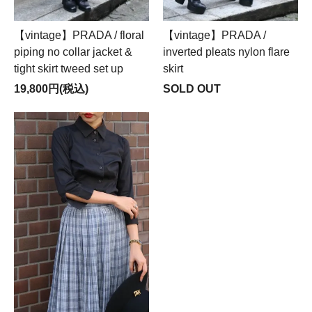
【vintage】PRADA / floral
【vintage】PRADA /
piping no collar jacket &
inverted pleats nylon flare
tight skirt tweed set up
skirt
19,800円(税込)
SOLD OUT