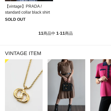
【vintage】PRADA /
standard collar black shirt
SOLD OUT
11
1
11
商品中
-
商品
VINTAGE ITEM