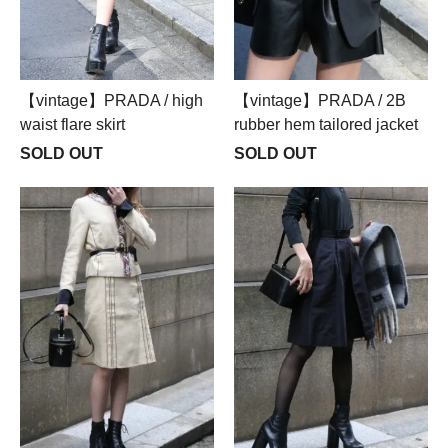
【vintage】PRADA / high
【vintage】PRADA / 2B
waist flare skirt
rubber hem tailored jacket
SOLD OUT
SOLD OUT