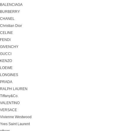
BALENCIAGA
BURBERRY
CHANEL
Christian Dior
CELINE
FENDI
GIVENCHY
GUCCI
KENZO
LOEWE
LONGINES
PRADA
RALPH LAUREN
Tiffany&Co.
VALENTINO
VERSACE
Vivienne Westwood
Yves Saint Laurent
others