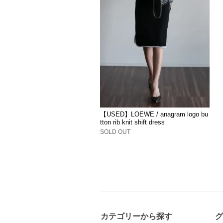
【USED】LOEWE / anagram logo bu
tton rib knit shift dress
SOLD OUT
カテゴリーから探す
グ